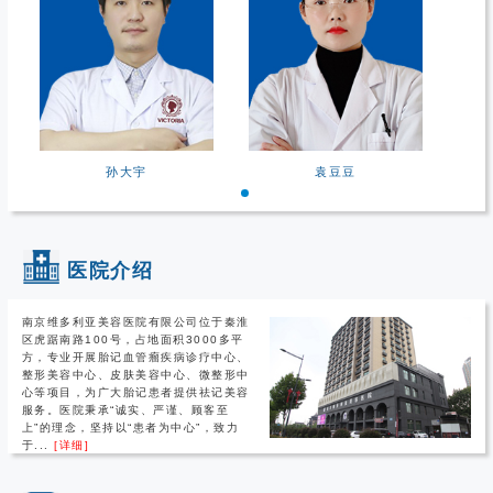
孙大宇
袁豆豆
医院介绍
南京维多利亚美容医院有限公司位于秦淮
区虎踞南路100号，占地面积3000多平
方，专业开展胎记血管瘤疾病诊疗中心、
整形美容中心、皮肤美容中心、微整形中
心等项目，为广大胎记患者提供祛记美容
服务。医院秉承“诚实、严谨、顾客至
上”的理念，坚持以“患者为中心”，致力
于...
[详细]