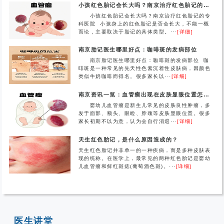
小孩红色胎记会长大吗？南京治疗红色胎记的专科医院
小孩红色胎记会长大吗？南京治疗红色胎记的专
科医院 小孩身上的红色胎记是否会长大，不能一概
而论，主要取决于胎记的具体类型。···
[详细]
南京胎记医生哪里好点：咖啡斑的发病部位
南京胎记医生哪里好点：咖啡斑的发病部位 咖
啡斑是一种常见的先天性色素沉着性皮肤病，因颜色
类似牛奶咖啡而得名。很多家长以···
[详细]
南京资讯一览：血管瘤出现在皮肤显眼位置怎么办？
婴幼儿血管瘤是新生儿常见的皮肤良性肿瘤，多
发于面部、额头、眼睑、脖颈等皮肤显眼位置。很多
家长初期不以为意，认为会自行消退···
[详细]
天生红色胎记，是什么原因造成的？
天生红色胎记并非单一的一种疾病，而是多种皮肤表
现的统称。在医学上，最常见的两种红色胎记是婴幼
儿血管瘤和鲜红斑痣(葡萄酒色斑)。···
[详细]
医生讲堂