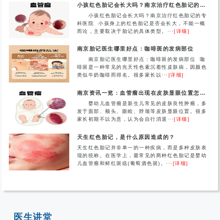
小孩红色胎记会长大吗？南京治疗红色胎记的专科医院
小孩红色胎记会长大吗？南京治疗红色胎记的专
科医院 小孩身上的红色胎记是否会长大，不能一概
而论，主要取决于胎记的具体类型。···
[详细]
南京胎记医生哪里好点：咖啡斑的发病部位
南京胎记医生哪里好点：咖啡斑的发病部位 咖
啡斑是一种常见的先天性色素沉着性皮肤病，因颜色
类似牛奶咖啡而得名。很多家长以···
[详细]
南京资讯一览：血管瘤出现在皮肤显眼位置怎么办？
婴幼儿血管瘤是新生儿常见的皮肤良性肿瘤，多
发于面部、额头、眼睑、脖颈等皮肤显眼位置。很多
家长初期不以为意，认为会自行消退···
[详细]
天生红色胎记，是什么原因造成的？
天生红色胎记并非单一的一种疾病，而是多种皮肤表
现的统称。在医学上，最常见的两种红色胎记是婴幼
儿血管瘤和鲜红斑痣(葡萄酒色斑)。···
[详细]
医生讲堂