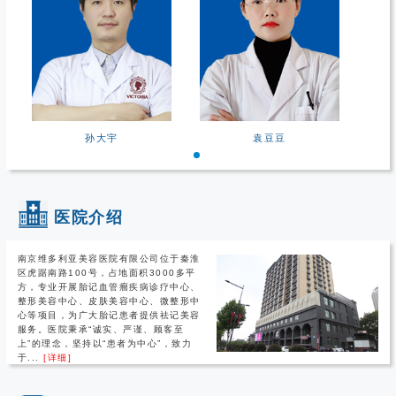
孙大宇
袁豆豆
医院介绍
南京维多利亚美容医院有限公司位于秦淮
区虎踞南路100号，占地面积3000多平
方，专业开展胎记血管瘤疾病诊疗中心、
整形美容中心、皮肤美容中心、微整形中
心等项目，为广大胎记患者提供祛记美容
服务。医院秉承“诚实、严谨、顾客至
上”的理念，坚持以“患者为中心”，致力
于...
[详细]