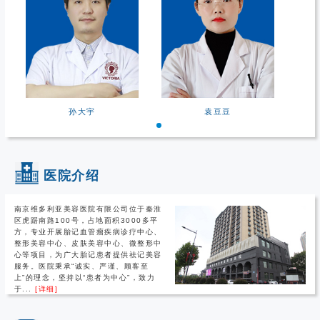
孙大宇
袁豆豆
医院介绍
南京维多利亚美容医院有限公司位于秦淮
区虎踞南路100号，占地面积3000多平
方，专业开展胎记血管瘤疾病诊疗中心、
整形美容中心、皮肤美容中心、微整形中
心等项目，为广大胎记患者提供祛记美容
服务。医院秉承“诚实、严谨、顾客至
上”的理念，坚持以“患者为中心”，致力
于...
[详细]