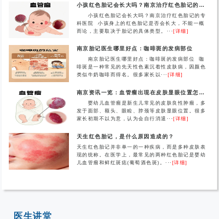
小孩红色胎记会长大吗？南京治疗红色胎记的专科医院
小孩红色胎记会长大吗？南京治疗红色胎记的专
科医院 小孩身上的红色胎记是否会长大，不能一概
而论，主要取决于胎记的具体类型。···
[详细]
南京胎记医生哪里好点：咖啡斑的发病部位
南京胎记医生哪里好点：咖啡斑的发病部位 咖
啡斑是一种常见的先天性色素沉着性皮肤病，因颜色
类似牛奶咖啡而得名。很多家长以···
[详细]
南京资讯一览：血管瘤出现在皮肤显眼位置怎么办？
婴幼儿血管瘤是新生儿常见的皮肤良性肿瘤，多
发于面部、额头、眼睑、脖颈等皮肤显眼位置。很多
家长初期不以为意，认为会自行消退···
[详细]
天生红色胎记，是什么原因造成的？
天生红色胎记并非单一的一种疾病，而是多种皮肤表
现的统称。在医学上，最常见的两种红色胎记是婴幼
儿血管瘤和鲜红斑痣(葡萄酒色斑)。···
[详细]
医生讲堂