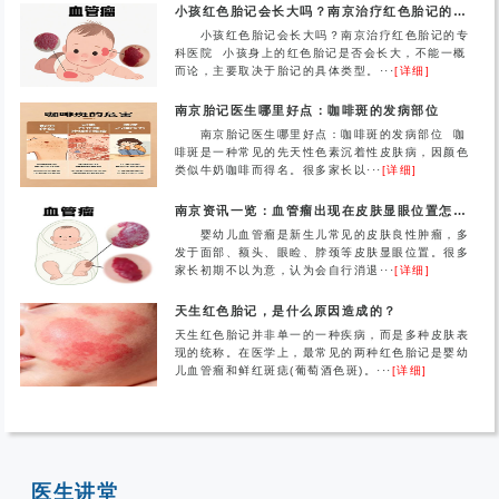
小孩红色胎记会长大吗？南京治疗红色胎记的专科医院
小孩红色胎记会长大吗？南京治疗红色胎记的专
科医院 小孩身上的红色胎记是否会长大，不能一概
而论，主要取决于胎记的具体类型。···
[详细]
南京胎记医生哪里好点：咖啡斑的发病部位
南京胎记医生哪里好点：咖啡斑的发病部位 咖
啡斑是一种常见的先天性色素沉着性皮肤病，因颜色
类似牛奶咖啡而得名。很多家长以···
[详细]
南京资讯一览：血管瘤出现在皮肤显眼位置怎么办？
婴幼儿血管瘤是新生儿常见的皮肤良性肿瘤，多
发于面部、额头、眼睑、脖颈等皮肤显眼位置。很多
家长初期不以为意，认为会自行消退···
[详细]
天生红色胎记，是什么原因造成的？
天生红色胎记并非单一的一种疾病，而是多种皮肤表
现的统称。在医学上，最常见的两种红色胎记是婴幼
儿血管瘤和鲜红斑痣(葡萄酒色斑)。···
[详细]
医生讲堂