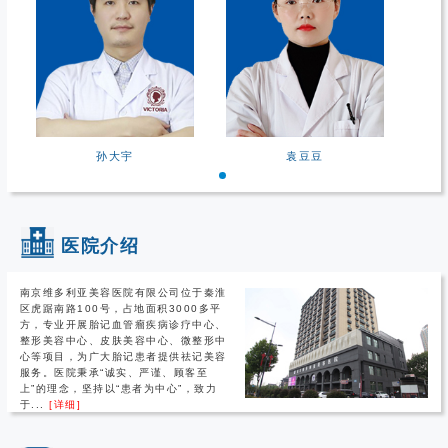
孙大宇
袁豆豆
医院介绍
南京维多利亚美容医院有限公司位于秦淮
区虎踞南路100号，占地面积3000多平
方，专业开展胎记血管瘤疾病诊疗中心、
整形美容中心、皮肤美容中心、微整形中
心等项目，为广大胎记患者提供祛记美容
服务。医院秉承“诚实、严谨、顾客至
上”的理念，坚持以“患者为中心”，致力
于...
[详细]