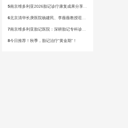
5
南京维多利亚2026胎记诊疗康复成果分享会，共同见证康复新生
6
北京清华长庚医院杨建民、李薇薇教授莅临南京维多利亚，国庆黄金周盛大开启胎记专病联合会诊！
7
南京维多利亚胎记医院：深耕胎记专科诊疗，构建全龄健康管理新范式
8
今日推荐！秋季，胎记治疗“黄金期”！