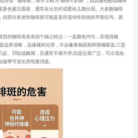
排名 咖啡斑，医学上称为“咖啡牛奶斑”，因其颜色酷似咖啡
皮肤色素沉着斑，通常在出生时或婴幼儿期出现。大多数咖啡
，但部分多发性咖啡斑可能是某些遗传性疾病的早期信号。因
型的咖啡斑具有四个核心特点：一是颜色均匀，呈现浅褐
是边界清晰，边缘规则光滑，不会像黄褐斑那样模糊晕染;三是
1
凸起、凹陷或鳞屑，且通常不痛不痒;四是位置广泛，可出现在
会随季节变化而明显消退。