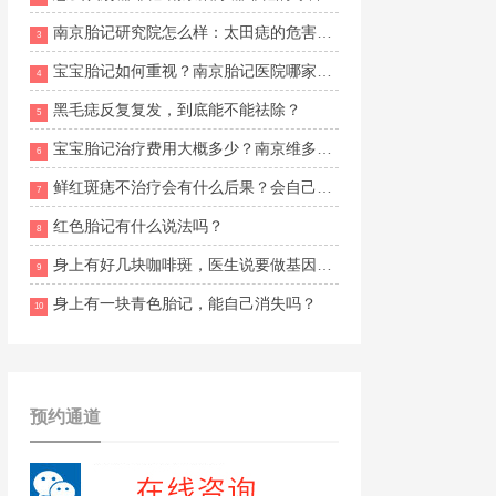
南京胎记研究院怎么样：太田痣的危害概述
3
宝宝胎记如何重视？南京胎记医院哪家好一点？
4
黑毛痣反复复发，到底能不能祛除？
5
宝宝胎记治疗费用大概多少？南京维多利亚胎记诊疗怎么样？
6
鲜红斑痣不治疗会有什么后果？会自己消除吗？
7
红色胎记有什么说法吗？
8
身上有好几块咖啡斑，医生说要做基因检测
9
身上有一块青色胎记，能自己消失吗？
10
预约通道