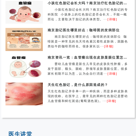
小孩红色胎记会长大吗？南京治疗红色胎记的专科医院
小孩红色胎记会长大吗？南京治疗红色胎记的专
科医院 小孩身上的红色胎记是否会长大，不能一概
而论，主要取决于胎记的具体类型。···
[详细]
南京胎记医生哪里好点：咖啡斑的发病部位
南京胎记医生哪里好点：咖啡斑的发病部位 咖
啡斑是一种常见的先天性色素沉着性皮肤病，因颜色
类似牛奶咖啡而得名。很多家长以···
[详细]
南京资讯一览：血管瘤出现在皮肤显眼位置怎么办？
婴幼儿血管瘤是新生儿常见的皮肤良性肿瘤，多
发于面部、额头、眼睑、脖颈等皮肤显眼位置。很多
家长初期不以为意，认为会自行消退···
[详细]
天生红色胎记，是什么原因造成的？
天生红色胎记并非单一的一种疾病，而是多种皮肤表
现的统称。在医学上，最常见的两种红色胎记是婴幼
儿血管瘤和鲜红斑痣(葡萄酒色斑)。···
[详细]
医生讲堂