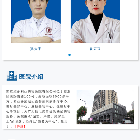
孙大宇
袁豆豆
医院介绍
南京维多利亚美容医院有限公司位于秦淮
区虎踞南路100号，占地面积3000多平
方，专业开展胎记血管瘤疾病诊疗中心、
整形美容中心、皮肤美容中心、微整形中
心等项目，为广大胎记患者提供祛记美容
服务。医院秉承“诚实、严谨、顾客至
上”的理念，坚持以“患者为中心”，致力
于...
[详细]